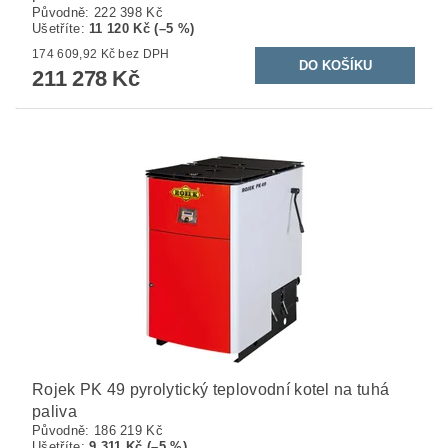
Původně:
222 398 Kč
Ušetříte
:
11 120 Kč (–5 %)
174 609,92 Kč bez DPH
211 278 Kč
Rojek PK 49 pyrolytický teplovodní kotel na tuhá
paliva
Původně:
186 219 Kč
Ušetříte
:
9 311 Kč (–5 %)