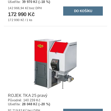
Ušetříte
:
39 970 Kč (–18 %)
142 966,94 Kč bez DPH
172 990 Kč
172 990 Kč / 1 ks
ROJEK TKA 25 pravý
Původně:
140 239 Kč
Ušetříte
:
28 048 Kč (–20 %)
92 719,83 Kč bez DPH