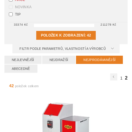
NOVINKA
TIP
33374
Kč
211278
Kč
POLOŽEK K ZOBRAZENÍ:
42
FILTR PODLE PARAMETRŮ, VLASTNOSTÍ A VÝROBCŮ
NEJLEVNĚJŠÍ
NEJDRAŽŠÍ
NEJPRODÁVANĚJŠÍ
ABECEDNĚ
2
1
42
položek celkem