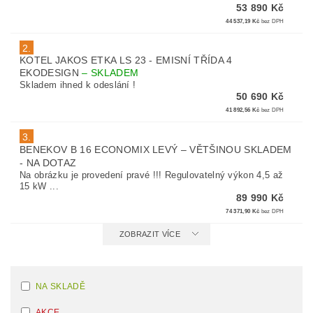
53 890 Kč
44 537,19 Kč
bez DPH
2.
KOTEL JAKOS ETKA LS 23 - EMISNÍ TŘÍDA 4
EKODESIGN
–
SKLADEM
Skladem ihned k odeslání !
50 690 Kč
41 892,56 Kč
bez DPH
3.
BENEKOV B 16 ECONOMIX LEVÝ
–
VĚTŠINOU SKLADEM
- NA DOTAZ
Na obrázku je provedení pravé !!! Regulovatelný výkon 4,5 až
15 kW ...
89 990 Kč
74 371,90 Kč
bez DPH
ZOBRAZIT VÍCE
NA SKLADĚ
AKCE