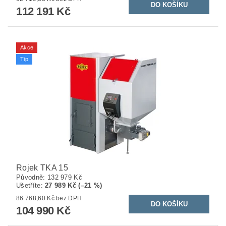
112 191 Kč
Akce
Tip
Rojek TKA 15
Původně:
132 979 Kč
Ušetříte
:
27 989 Kč (–21 %)
86 768,60 Kč bez DPH
104 990 Kč