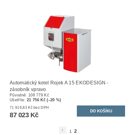
Automatický kotel Rojek A 15 EKODESIGN -
zásobník vpravo
Původně:
108 779 Kč
Ušetříte
:
21 756 Kč (–20 %)
71 919,83 Kč bez DPH
87 023 Kč
2
1