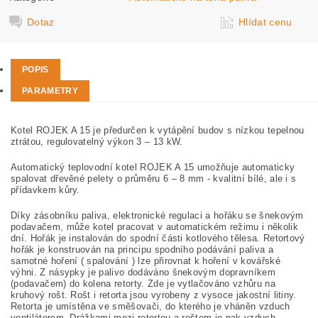
Dotaz
Hlídat cenu
POPIS
PARAMETRY
Kotel ROJEK A 15
je předurčen k vytápění budov s nízkou tepelnou
ztrátou,
regulovatelný výkon 3 – 13 kW.
Automatický teplovodní kotel ROJEK A 15 umožňuje automaticky
spalovat
dřevěné pelety
o průměru 6 – 8 mm - kvalitní bílé, ale i s
přídavkem kůry.
Díky zásobníku paliva, elektronické regulaci a hořáku se šnekovým
podavačem, může kotel pracovat v automatickém režimu i několik
dní. Hořák je instalován do spodní části kotlového tělesa. Retortový
hořák je konstruován na principu spodního podávání paliva a
samotné hoření ( spalování ) lze přirovnat k hoření v kovářské
výhni. Z násypky je palivo dodáváno šnekovým dopravníkem
(podavačem) do kolena retorty. Zde je vytlačováno vzhůru na
kruhový rošt.
Rošt i retorta jsou vyrobeny z vysoce jakostní litiny.
Retorta je umístěna ve směšovači, do kterého je vháněn vzduch
ventilátorem. Drážkami mezi retortou a roštem je pak vzduch