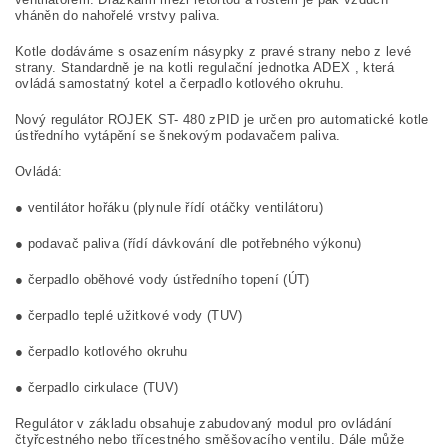
vháněn do nahořelé vrstvy paliva.
Kotle dodáváme s osazením násypky z pravé strany nebo z levé
strany. Standardně je na kotli regulační jednotka
ADEX
, která
ovládá samostatný kotel a čerpadlo kotlového okruhu.
Nový regulátor ROJEK ST- 480 zPID je určen pro automatické kotle
ústředního vytápění se šnekovým podavačem paliva.
Ovládá:
● ventilátor hořáku (plynule řídí otáčky ventilátoru)
● podavač paliva (řídí dávkování dle potřebného výkonu)
● čerpadlo oběhové vody ústředního topení (ÚT)
● čerpadlo teplé užitkové vody (TUV)
● čerpadlo kotlového okruhu
● čerpadlo cirkulace (TUV)
Regulátor v základu obsahuje zabudovaný modul pro ovládání
čtyřcestného nebo třícestného směšovacího ventilu. Dále může