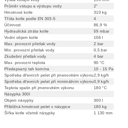
Průměr vstupu a výstupu vody
2"
Hmotnost kotle
310 kg
Třída kotle podle EN 303-5
4
Účinnost
86,9 %
Hydraulická ztráta kotle
59 mbar
Vodní objem kotle
106 l
Max. provozní přetlak vody
2 bar
Min. provozní přetlak vody
0,5 bar
Zkušební přetlak vody
4 bar
Max. provozní teplota
90 °C
Předepsaný tah komína
10 - 15 Pa
Spotřeba dřevních pelet při jmenovitém výkonu
2,9 kg/h
Spotřeba dřevních pelet při minimálním výkonu
0,9 kg/h
Teplota spalin při jmenovitém výkonu
180 °C
Násypka 300l
Objem násypky
300 l
Přibližná hmotnost pelet v násypce
180 kg
Šířka kotle včetně násypky
1 130 mm