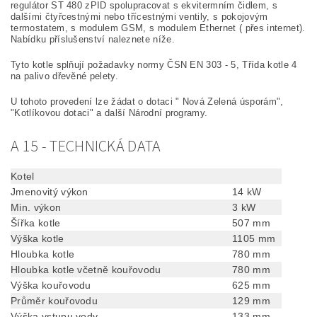
regulátor ST 480 zPID spolupracovat s ekvitermním čidlem, s
dalšími čtyřcestnými nebo třícestnými ventily, s pokojovým
termostatem, s modulem GSM, s modulem Ethernet ( přes internet).
Nabídku příslušenství naleznete níže.
Tyto kotle splňují požadavky normy ČSN EN 303 - 5,
Třída kotle 4
na palivo dřevěné pelety.
U tohoto provedení
lze žádat o dotaci " Nová Zelená úsporám",
"Kotlíkovou dotaci" a další Národní programy.
A 15 - TECHNICKÁ DATA
Kotel
Jmenovitý výkon
14 kW
Min. výkon
3 kW
Šířka kotle
507 mm
Výška kotle
1105 mm
Hloubka kotle
780 mm
Hloubka kotle včetně kouřovodu
780 mm
Výška kouřovodu
625 mm
Průměr kouřovodu
129 mm
Výška vstupu vody
133 mm