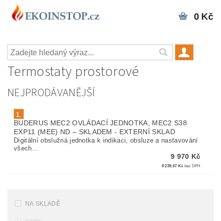
0 Kč
Termostaty prostorové
NEJPRODÁVANĚJŠÍ
1.
BUDERUS MEC2 OVLÁDACÍ JEDNOTKA, MEC2 S38
EXP11 (MEE) ND
–
SKLADEM - EXTERNÍ SKLAD
Digitální obslužná jednotka k indikaci, obsluze a nastavování
všech...
9 970 Kč
8 239,67 Kč
bez DPH
NA SKLADĚ