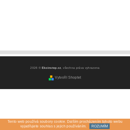
2026 ©
Ekoinstop.cz
, všechna práva vyhrazena
Vytvořil Shoptet
Tento web používá soubory cookie. Dalším procházením tohoto webu
vyjadřujete souhlas s jejich používáním.
ROZUMÍM