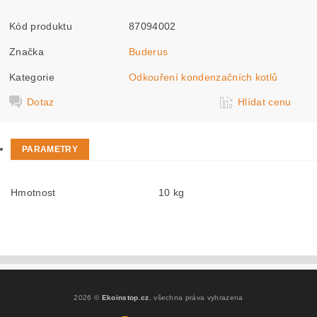
Kód produktu
87094002
Značka
Buderus
Kategorie
Odkouření kondenzačních kotlů
Dotaz
Hlídat cenu
PARAMETRY
Hmotnost
10 kg
2026 ©
Ekoinstop.cz
, všechna práva vyhrazena