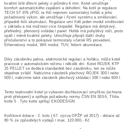
kvalitní bílé dřevní pelety o průměru 6 mm. Kotel umožňuje
komfort
automatického zapálení a dohoření.
Na kotli je
regulace
TECH ST 976 zPID,
ta řídí nejenom samostatný hořák a jeho
požadovaný výkon, ale umožňuje i řízení systému a směšování,
případně řeší akumulaci. Regulace umí řídit jeden modul směšování
v základu a má možnost více čerpadel. Regulace má dotykový,
přehledný, přenosný ovládací panel.
Hořák má pohyblivý rošt,
proto
spálí i méně kvalitní pelety. Umožňuje připojit další druhy
příslušenství a to pokojové termostaty včetně RS provedení,
Ethernetový modul, Wifi modul, TUV, řešení akumulace.
Díky zásobníku paliva, elektronické regulaci a hořáku, může kotel
pracovat v automatickém režimu i několik dní. Kotel ROJEK KTP
25 PELLET se dodává standardně bez zásobníku, ten se může
objednat zvlášť. Nabízíme zásobník plechový ROJEK 300 l nebo
500 l, nabízíme také zásobník plechový skládací 300 l nebo 600 l.
Tento teplovodní kotel je vybaven dochlazovací smyčkou (ochrana
proti přetopení) a splňuje požadavky normy ČSN EN 303-5,
Třída
kotle 5 .
Tyto kotle splňují EKODESIGN.
Kotlíkové dotace - 2. kolo ( 67. výzva OPŽP od 2017) - dotace až
80 % ze způsobilých výdajů / max. 120.000,- Kč