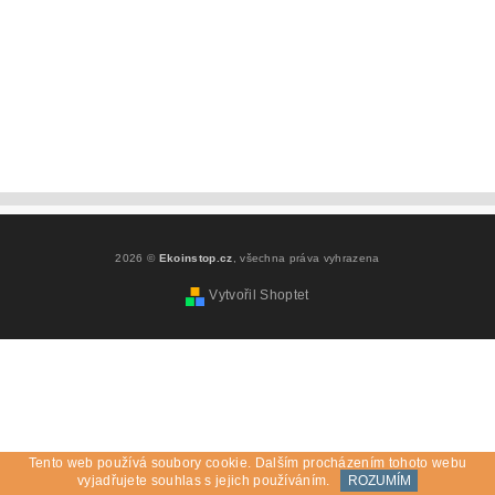
2026 ©
Ekoinstop.cz
, všechna práva vyhrazena
Vytvořil Shoptet
Tento web používá soubory cookie. Dalším procházením tohoto webu
vyjadřujete souhlas s jejich používáním.
ROZUMÍM