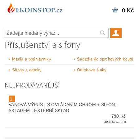
0 Kč
Příslušenství a sifony
Madla a podhlavníky
Sedátka do sprchových koutů
Sifony a odtoky
Odtokové žlaby
NEJPRODÁVANĚJŠÍ
1.
VANOVÁ VÝPUST S OVLÁDÁNÍM CHROM + SIFON
–
SKLADEM - EXTERNÍ SKLAD
790 Kč
652,89 Kč
bez DPH