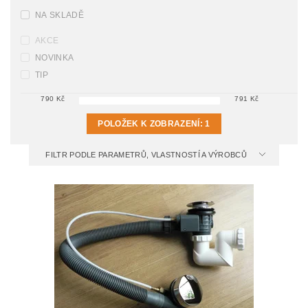
NA SKLADĚ
AKCE
NOVINKA
TIP
790
Kč
791
Kč
POLOŽEK K ZOBRAZENÍ:
1
FILTR PODLE PARAMETRŮ, VLASTNOSTÍ A VÝROBCŮ