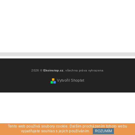
2026 ©
Ekoinstop.cz
, všechna práva vyhrazena
Vytvořil Shoptet
Tento web používá soubory cookie. Dalším procházením tohoto webu
vyjadřujete souhlas s jejich používáním.
ROZUMÍM