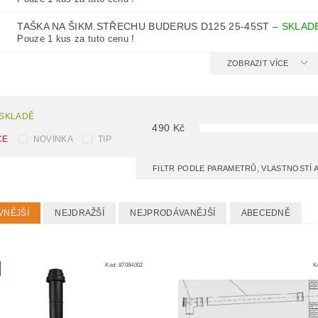
TAŠKA NA ŠIKM.STŘECHU BUDERUS D125 25-45ST
–
SKLADE
Pouze 1 kus za tuto cenu !
ZOBRAZIT VÍCE
 SKLADĚ
490
Kč
CE
NOVINKA
TIP
FILTR PODLE PARAMETRŮ, VLASTNOSTÍ
VNĚJŠÍ
NEJDRAŽŠÍ
NEJPRODÁVANĚJŠÍ
ABECEDNĚ
Kód:
87094002
K