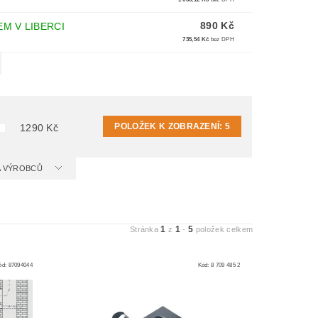
890 Kč
M V LIBERCI
735,54 Kč
bez DPH
POLOŽEK K ZOBRAZENÍ:
5
1290
Kč
 A VÝROBCŮ
1
1
5
Stránka
z
-
položek celkem
ód:
87094044
Kód:
8 709 485 2