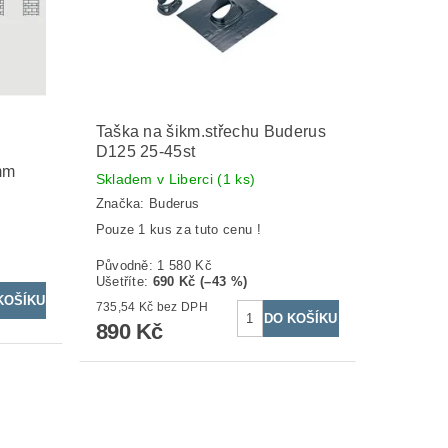
Taška na šikm.střechu Buderus
D125 25-45st
mm
Skladem v Liberci
(1 ks)
Značka:
Buderus
Pouze 1 kus za tuto cenu !
Původně:
1 580 Kč
Ušetříte
:
690 Kč (–43 %)
735,54 Kč bez DPH
890 Kč