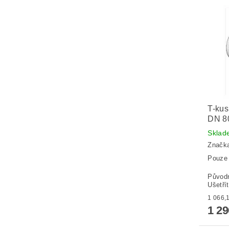
T-kus
DN 8
Sklad
Značk
Pouze 
Původ
Ušetří
1 2