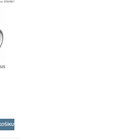
ód:
87094587
rus