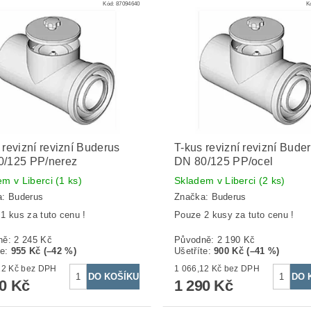
Kód:
87094640
K
 revizní revizní Buderus
T-kus revizní revizní Bude
0/125 PP/nerez
DN 80/125 PP/ocel
em v Liberci
(1 ks)
Skladem v Liberci
(2 ks)
a:
Buderus
Značka:
Buderus
1 kus za tuto cenu !
Pouze 2 kusy za tuto cenu !
ně:
2 245 Kč
Původně:
2 190 Kč
te
:
955 Kč (–42 %)
Ušetříte
:
900 Kč (–41 %)
1 066,12 Kč bez DPH
1 066,12 Kč bez DPH
90 Kč
1 290 Kč