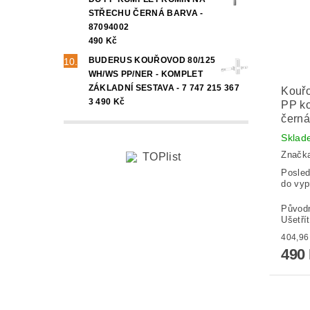
STŘECHU ČERNÁ BARVA -
87094002
490 Kč
BUDERUS KOUŘOVOD 80/125
WH/WS PP/NER - KOMPLET
ZÁKLADNÍ SESTAVA - 7 747 215 367
Kouř
3 490 Kč
PP ko
černá
Sklad
Značk
Posled
do vyp
Původ
Ušetří
490