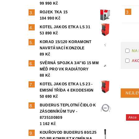
99 990 Kč
3.
ROJEK TKA 15
104 990 Kč
KOTEL JAKOS ETKA LS 31
53 890 Kč
KORAD 15/120 KORAMONT
NAVRTÁVACÍ KONZOLE
NA
89 Kč
AK
SVĚRNÁ SPOJKA 3/4"IG 15 MM
MĚĎ PRO VK RADIÁTORY
88 Kč
KOTEL JAKOS ETKA LS 23 -
EMISNÍ TŘÍDA 4 EKODESIGN
NEJLE
50 690 Kč
BUDERUS TEPLOTNÍ ČIDLO K
ZÁSOBNÍKŮM TUV -
8735100809
Akce
1 162 Kč
KOUŘOVOD BUDERUS 80/125
DO PP KOMPLET KOMÍN NA