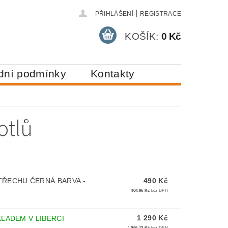
|
PŘIHLÁŠENÍ
REGISTRACE
KOŠÍK:
0 Kč
dní podmínky
Kontakty
otlů
TŘECHU ČERNÁ BARVA -
490 Kč
404,96 Kč
bez DPH
1 290 Kč
KLADEM V LIBERCI
1 066,12 Kč
bez DPH