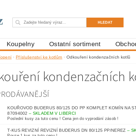
Koupelny
Ostatní sortiment
Obcho
Topení
Příslušenství ke kotlům
Odkouření kondenzačních kotlů
kouření kondenzačních k
PRODÁVANĚJŠÍ
KOUŘOVOD BUDERUS 80/125 DO PP KOMPLET KOMÍN NA S
87094002
–
SKLADEM V LIBERCI
Poslední kusy za tuto cenu ! Cena jen do vyprodání zásob !
T-KUS REVIZNÍ REVIZNÍ BUDERUS DN 80/125 PP/NEREZ
–
S
Pouze 1 kus za tuto cenu !