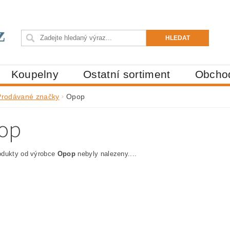
Koupelny
Ostatní sortiment
Obcho
Prodávané značky
Opop
op
odukty od výrobce
Opop
nebyly nalezeny....