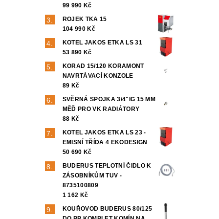
99 990 Kč
ROJEK TKA 15
104 990 Kč
KOTEL JAKOS ETKA LS 31
53 890 Kč
KORAD 15/120 KORAMONT
NAVRTÁVACÍ KONZOLE
89 Kč
SVĚRNÁ SPOJKA 3/4"IG 15 MM
MĚĎ PRO VK RADIÁTORY
88 Kč
KOTEL JAKOS ETKA LS 23 -
EMISNÍ TŘÍDA 4 EKODESIGN
50 690 Kč
BUDERUS TEPLOTNÍ ČIDLO K
ZÁSOBNÍKŮM TUV -
8735100809
1 162 Kč
KOUŘOVOD BUDERUS 80/125
DO PP KOMPLET KOMÍN NA