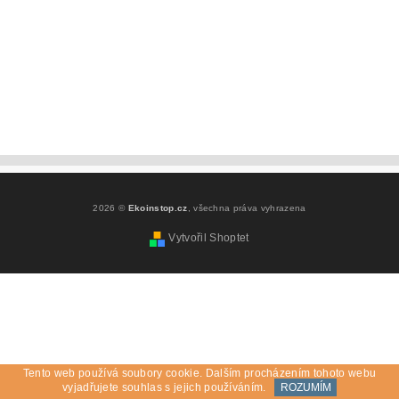
2026 ©
Ekoinstop.cz
, všechna práva vyhrazena
Vytvořil Shoptet
Tento web používá soubory cookie. Dalším procházením tohoto webu
vyjadřujete souhlas s jejich používáním.
ROZUMÍM