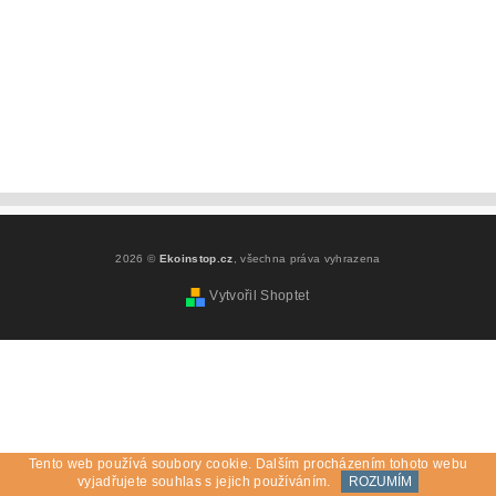
2026 ©
Ekoinstop.cz
, všechna práva vyhrazena
Vytvořil Shoptet
Tento web používá soubory cookie. Dalším procházením tohoto webu
vyjadřujete souhlas s jejich používáním.
ROZUMÍM