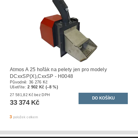
Atmos A 25 hořák na pelety jen pro modely
DCxxSP(X),CxxSP - H0048
Původně:
36 276 Kč
Ušetříte
:
2 902 Kč (–8 %)
27 581,82 Kč bez DPH
33 374 Kč
3
položek celkem