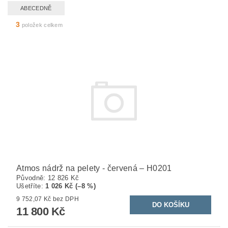
ABECEDNĚ
3
položek celkem
Atmos nádrž na pelety - červená – H0201
Původně:
12 826 Kč
Ušetříte
:
1 026 Kč (–8 %)
9 752,07 Kč bez DPH
11 800 Kč