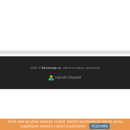
2026 ©
Ekoinstop.cz
, všechna práva vyhrazena
Vytvořil Shoptet
Tento web používá soubory cookie. Dalším procházením tohoto webu
vyjadřujete souhlas s jejich používáním.
ROZUMÍM