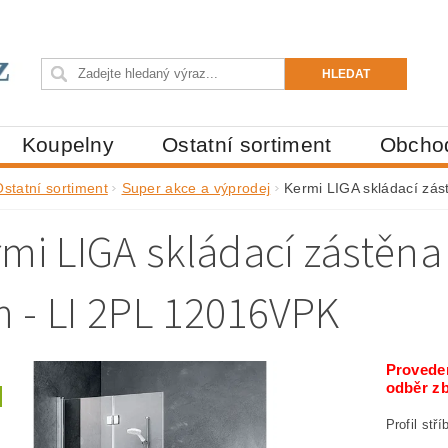
Koupelny
Ostatní sortiment
Obcho
Ostatní sortiment
Super akce a výprodej
Kermi LIGA skládací zá
mi LIGA skládací zástěn
 - LI 2PL 12016VPK
Proveden
odběr zb
Profil stř