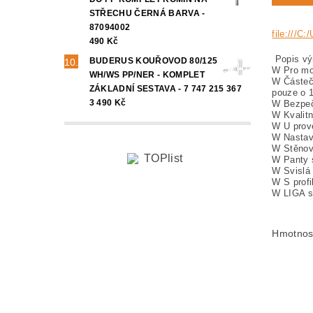
STŘECHU ČERNÁ BARVA -
87094002
file:///C
490 Kč
Popis vý
BUDERUS KOUŘOVOD 80/125
W Pro mo
WH/WS PP/NER - KOMPLET
W Částečn
ZÁKLADNÍ SESTAVA - 7 747 215 367
pouze o 
3 490 Kč
W Bezpeč
W Kvalitn
W U prove
W Nastavi
W Stěnov
W Panty 
W Svislá 
W S profi
W LIGA sp
Hmotnos