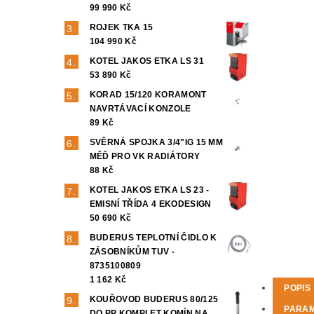
99 990 Kč
ROJEK TKA 15
104 990 Kč
KOTEL JAKOS ETKA LS 31
53 890 Kč
KORAD 15/120 KORAMONT
NAVRTÁVACÍ KONZOLE
89 Kč
SVĚRNÁ SPOJKA 3/4"IG 15 MM
MĚĎ PRO VK RADIÁTORY
88 Kč
KOTEL JAKOS ETKA LS 23 -
EMISNÍ TŘÍDA 4 EKODESIGN
50 690 Kč
BUDERUS TEPLOTNÍ ČIDLO K
ZÁSOBNÍKŮM TUV -
8735100809
1 162 Kč
POPIS
KOUŘOVOD BUDERUS 80/125
PARA
DO PP KOMPLET KOMÍN NA