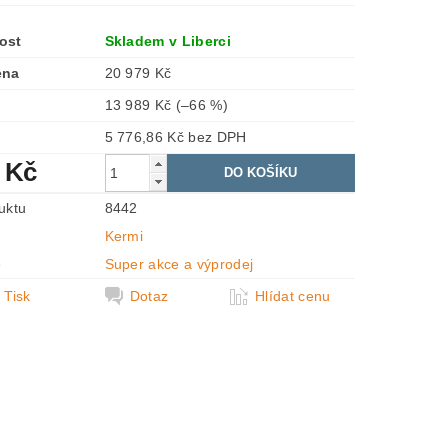
ost
Skladem v Liberci
ena
20 979 Kč
13 989 Kč
(–66 %)
5 776,86 Kč bez DPH
 Kč
uktu
8442
Kermi
e
Super akce a výprodej
Tisk
Dotaz
Hlídat cenu