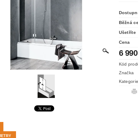
Dostupn
Běžná c
Ušetříte
Cena
6 990
Kód prod
Značka
Kategori
METRY