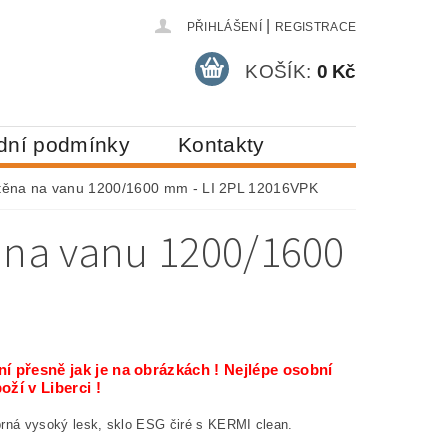
|
PŘIHLÁŠENÍ
REGISTRACE
KOŠÍK:
0 Kč
dní podmínky
Kontakty
stěna na vanu 1200/1600 mm - LI 2PL 12016VPK
a na vanu 1200/1600
í přesně jak je na obrázkách ! Nejlépe osobní
oží v Liberci !
íbrná vysoký lesk, sklo ESG čiré s KERMI clean.