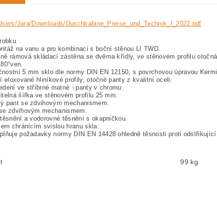
:/Users/Jara/Downloads/Duschkabine_Preise_und_Technik_I_2022.pdf
robku
ntáž na vanu a pro kombinaci s boční stěnou LI TWD.
ě rámová skládací zástěna se dvěma křídly, ve stěnovém profilu otočná 
180°ven.
nostní 5 mm sklo dle normy DIN EN 12150, s povrchovou úpravou Ker
í eloxované hliníkové profily, otočné panty z kvalitní oceli.
dení ve stříbrné matné - panty v chromu.
telná šířka ve stěnovém profilu 25 mm.
ý pant se zdvihovým mechanismem.
se zdvihovým mechanismem.
těsnění a vodorovné těsnění s okapničkou.
lem chránícím svislou hranu skla.
lňuje požadavky normy DIN EN 14428 ohledně těsnosti proti odstřikující
t
99 kg