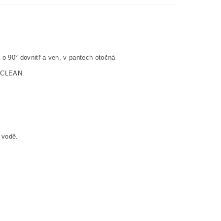
o 90° dovnitř a ven, v pantech otočná
miCLEAN.
 vodě.