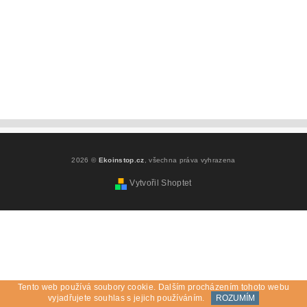
2026 ©
Ekoinstop.cz
, všechna práva vyhrazena
Vytvořil Shoptet
Tento web používá soubory cookie. Dalším procházením tohoto webu
vyjadřujete souhlas s jejich používáním.
ROZUMÍM