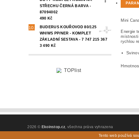
PARA
STŘECHU ČERNÁ BARVA -
87094002
490 Kč
Mini Cana
BUDERUS KOUŘOVOD 80/125
Energie t
WH/WS PP/NER - KOMPLET
místnost
ZÁKLADNÍ SESTAVA - 7 747 215 367
rychlou r
3 490 Kč
Svino
Hmotnos
2026 ©
Ekoinstop.cz
, všechna práva vyhrazena
Tento web používá sou