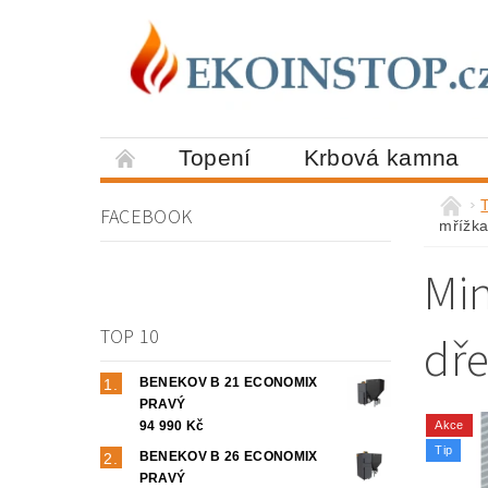
Topení
Krbová kamna
FACEBOOK
mřížka
Min
TOP 10
dře
BENEKOV B 21 ECONOMIX
PRAVÝ
94 990 Kč
Akce
Tip
BENEKOV B 26 ECONOMIX
PRAVÝ