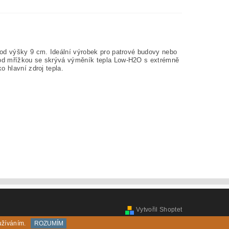
 od výšky 9 cm. Ideální výrobek pro patrové budovy nebo
Pod mřížkou se skrývá výměník tepla Low-H2O s extrémně
o hlavní zdroj tepla.
Vytvořil Shoptet
užíváním.
ROZUMÍM