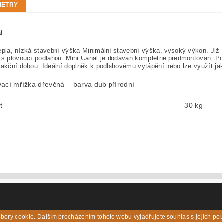
METRY
l
epla, nízká stavební výška Minimální stavební výška, vysoký výkon. Již
i s plovoucí podlahou. Mini Canal je dodáván kompletně předmontován. 
eakční dobou. Ideální doplněk k podlahovému vytápění nebo lze využít jak
vací mřížka dřevěná – barva dub přírodní
t
30 kg
bory cookie. Dalším procházením tohoto webu vyjadřujete souhlas s jejich po