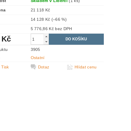
ost
Skladem v Liberci
(1 ks)
ena
21 118 Kč
14 128 Kč
(–66 %)
5 776,86 Kč bez DPH
 Kč
uktu
3905
e
Ostatní
Tisk
Dotaz
Hlídat cenu