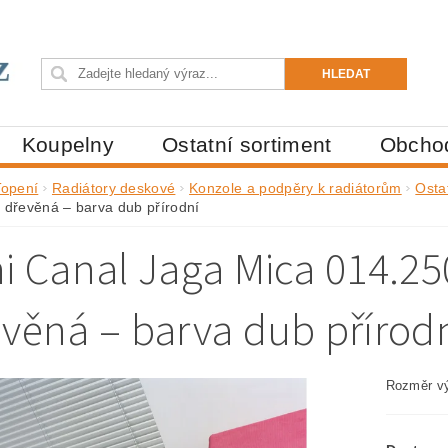
Koupelny
Ostatní sortiment
Obcho
Topení
Radiátory deskové
Konzole a podpěry k radiátorům
Osta
 dřevěná – barva dub přírodní
i Canal Jaga Mica 014.2
věná – barva dub přírod
Rozměr vý