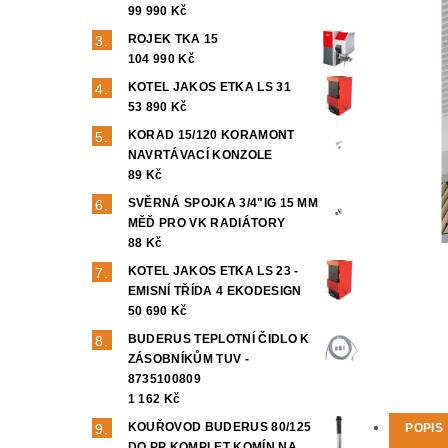
99 990 Kč
ROJEK TKA 15
104 990 Kč
KOTEL JAKOS ETKA LS 31
53 890 Kč
KORAD 15/120 KORAMONT
NAVRTÁVACÍ KONZOLE
89 Kč
SVĚRNÁ SPOJKA 3/4"IG 15 MM
MĚĎ PRO VK RADIÁTORY
88 Kč
KOTEL JAKOS ETKA LS 23 -
EMISNÍ TŘÍDA 4 EKODESIGN
50 690 Kč
BUDERUS TEPLOTNÍ ČIDLO K
ZÁSOBNÍKŮM TUV -
8735100809
1 162 Kč
KOUŘOVOD BUDERUS 80/125
POPIS
DO PP KOMPLET KOMÍN NA