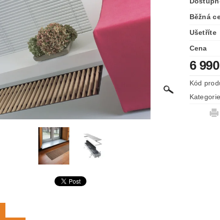
Dostupn
Běžná c
Ušetříte
Cena
6 990
Kód prod
Kategori