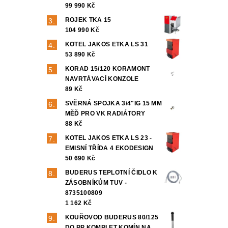
99 990 Kč
ROJEK TKA 15
104 990 Kč
KOTEL JAKOS ETKA LS 31
53 890 Kč
KORAD 15/120 KORAMONT
NAVRTÁVACÍ KONZOLE
89 Kč
SVĚRNÁ SPOJKA 3/4"IG 15 MM
MĚĎ PRO VK RADIÁTORY
88 Kč
KOTEL JAKOS ETKA LS 23 -
EMISNÍ TŘÍDA 4 EKODESIGN
50 690 Kč
BUDERUS TEPLOTNÍ ČIDLO K
ZÁSOBNÍKŮM TUV -
8735100809
1 162 Kč
KOUŘOVOD BUDERUS 80/125
DO PP KOMPLET KOMÍN NA