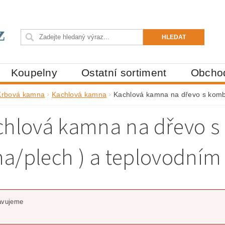
Koupelny
Ostatní sortiment
Obcho
Krbová kamna
Kachlová kamna
Kachlová kamna na dřevo s kombi
hlová kamna na dřevo s 
ina/plech ) a teplovodn
avujeme