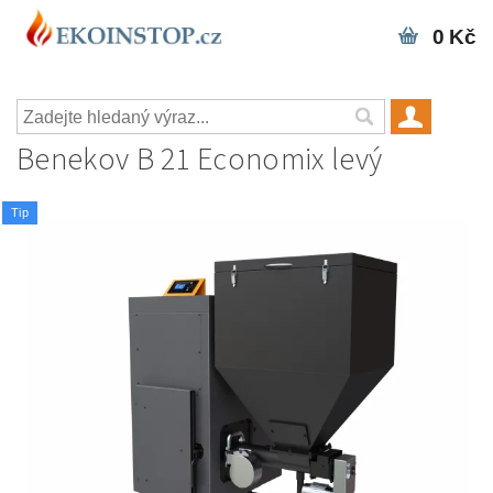
0 Kč
Benekov B 21 Economix levý
Tip