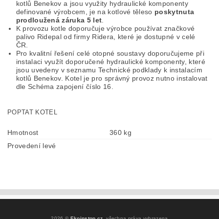
kotlů Benekov a jsou využity hydraulické komponenty
definované výrobcem, je na kotlové těleso
poskytnuta
prodloužená záruka 5 let
.
K provozu kotle doporučuje výrobce používat značkové
palivo Ridepal od firmy Ridera, které je dostupné v celé
ČR.
Pro kvalitní řešení celé otopné soustavy doporučujeme při
instalaci využít doporučené hydraulické komponenty, které
jsou uvedeny v seznamu Technické podklady k instalacím
kotlů Benekov. Kotel je pro správný provoz nutno instalovat
dle Schéma zapojení číslo 16.
POPTAT KOTEL
Hmotnost
360 kg
Provedení levé
2026 ©
Ekoinstop.cz
, všechna práva vyhrazena