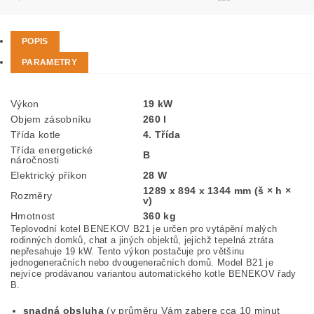
POPIS
PARAMETRY
Výkon
19 kW
Objem zásobníku
260 l
Třída kotle
4. Třída
Třída energetické
B
náročnosti
Elektrický příkon
28 W
1289 x 894 x 1344 mm
(š × h ×
Rozměry
v)
Hmotnost
360 kg
Teplovodní kotel BENEKOV B21 je určen pro vytápění malých
rodinných domků, chat a jiných objektů, jejichž tepelná ztráta
nepřesahuje 19 kW. Tento výkon postačuje pro většinu
jednogeneračních nebo dvougeneračních domů. Model B21 je
nejvíce prodávanou variantou automatického kotle BENEKOV řady
B.
snadná obsluha
(v průměru Vám zabere cca 10 minut