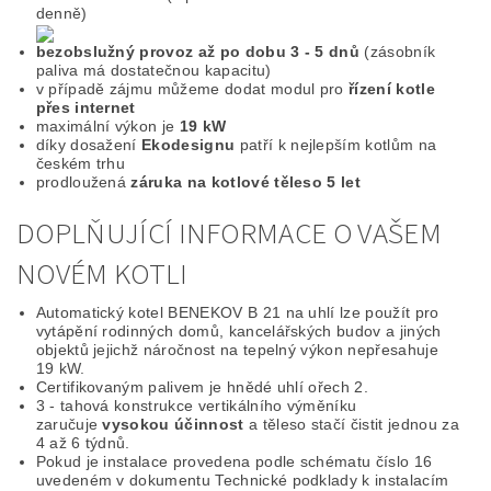
denně)
bezobslužný provoz až po dobu 3 - 5 dnů
(zásobník
paliva má dostatečnou kapacitu)
v případě zájmu můžeme dodat modul pro
řízení kotle
přes internet
maximální výkon je
19 kW
díky dosažení
Ekodesignu
patří k nejlepším kotlům na
českém trhu
prodloužená
záruka na kotlové těleso 5 let
DOPLŇUJÍCÍ INFORMACE O VAŠEM
NOVÉM KOTLI
Automatický kotel BENEKOV B 21 na uhlí lze použít pro
vytápění rodinných domů, kancelářských budov a jiných
objektů jejichž náročnost na tepelný výkon nepřesahuje
19 kW.
Certifikovaným palivem je hnědé uhlí ořech 2.
3 - tahová konstrukce vertikálního výměníku
zaručuje
vysokou účinnost
a těleso stačí čistit jednou za
4 až 6 týdnů.
Pokud je instalace provedena podle schématu číslo 16
uvedeném v dokumentu Technické podklady k instalacím